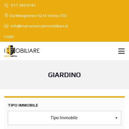
011 349 0742
Via Monginevro 92/d Torino (TO)
info@marcomeccaimmobiliare.it
Login
GIARDINO
TIPO IMMOBILE
Tipo Immobile