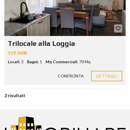
Trilocale alla Loggia
119.000€
Locali:
3
Bagni:
1
Mq Commerciali:
70 Mq
CONFRONTA
DETTAGLI
2 risultati