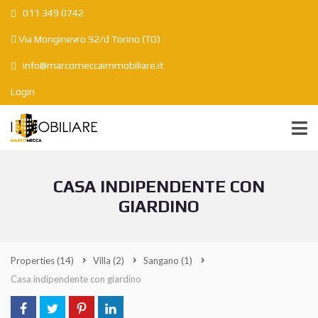
011 349 0742
Via Monginevro 92/d Torino (TO)
info@marcomeccaimmobiliare.it
Login
CASA INDIPENDENTE CON
GIARDINO
Properties
(14)
Villa
(2)
Sangano
(1)
Casa indipendente con giardino