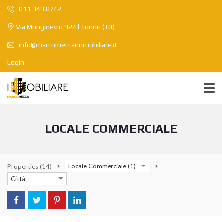
011 349 0742
Via Monginevro 92/d Torino (TO)
info@marcomeccaimmobiliare.it
Login
LOCALE COMMERCIALE
Locale Commerciale (1)
Properties
(14)
Città