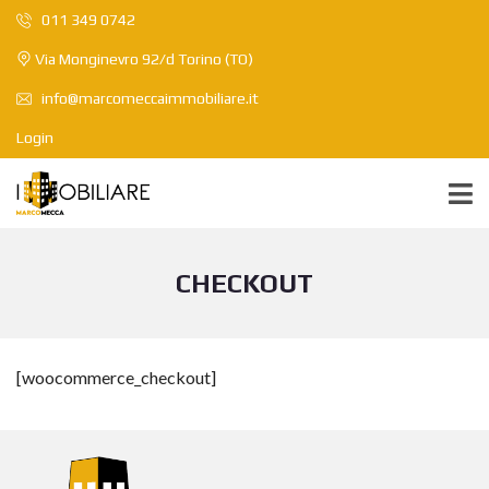
011 349 0742
Via Monginevro 92/d Torino (TO)
info@marcomeccaimmobiliare.it
Login
CHECKOUT
[woocommerce_checkout]