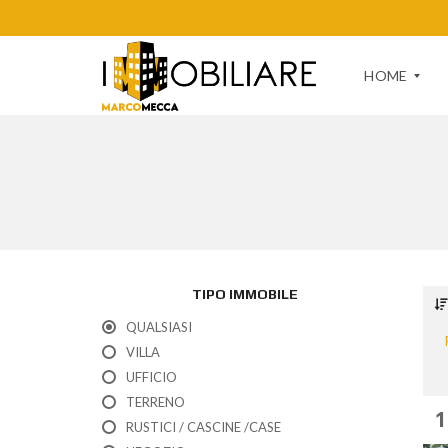
HOME
A
R
E
A
R
I
S
TIPO IMMOBILE
E
R
QUALSIASI
V
A
VILLA
T
UFFICIO
A
TERRENO
1
RUSTICI / CASCINE /CASE