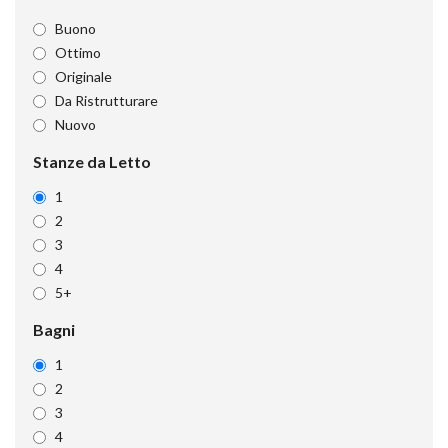
Buono
Ottimo
Originale
Da Ristrutturare
Nuovo
Stanze da Letto
1
2
3
4
5+
Bagni
1
2
3
4