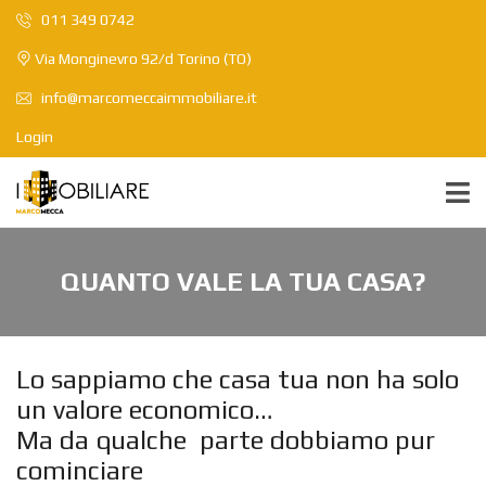
011 349 0742
Via Monginevro 92/d Torino (TO)
info@marcomeccaimmobiliare.it
Login
QUANTO VALE LA TUA CASA?
Lo sappiamo che casa tua non ha solo
un valore economico…
Ma da qualche parte dobbiamo pur
cominciare